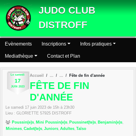
Panneau de gestion des cookies
JUDO CLUB
DISTROFF
Evènements
Inscriptions
Infos pratiques
Mediathèque
Contact et Plan
Le
samedi
Accueil
Fête de fin d'année
17
FÊTE DE FIN
JUIN
2023
D'ANNÉE
Le
samedi
17
juin
2023
de 15h à 23h30
Lieu :
GLORIETTE
57925
DISTROFF
Poussin(e)s
Mini Poussin(e)s
Poussinet(te)s
Benjamin(e)s
Minimes
Cadet(te)s
Juniors
Adultes
Taïso