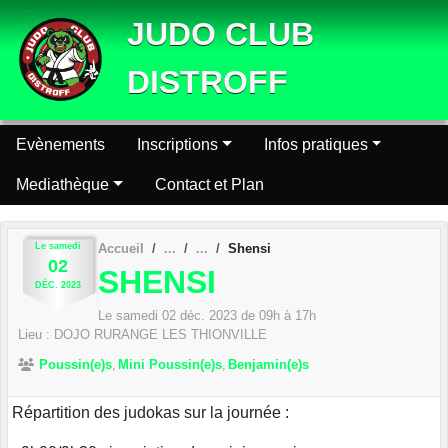
Panneau de gestion des cookies
JUDO CLUB
DISTROFF
Evènements
Inscriptions
Infos pratiques
Mediathèque
Contact et Plan
Le
samedi
Accueil
Shensi
02
SHENSI
DÉC.
2023
Le
samedi
02
déc.
2023
de 09h à 17h
Lieu :
DOJO
RURANGE LES THIONVILLE
Poussin(e)s
Mini Poussin(e)s
Benjamin(e)s
Répartition des judokas sur la journée :