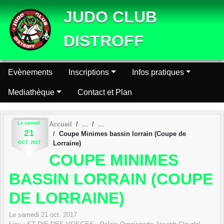
Panneau de gestion des cookies
JUDO CLUB
DISTROFF
Evènements
Inscriptions
Infos pratiques
Mediathèque
Contact et Plan
Le
samedi
Accueil
21
Coupe Minimes bassin lorrain (Coupe de
Lorraine)
OCT.
2017
COUPE MINIMES
BASSIN LORRAIN (COUPE
DE LORRAINE)
Le
samedi
21
oct.
2017